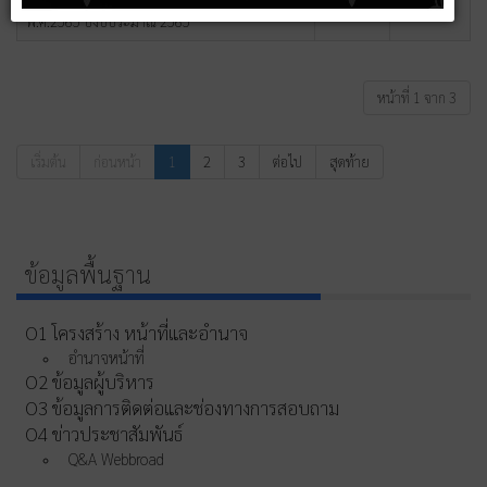
สรุปผลการจัดซื้อจัดจ้าง ประจำเดือน มกราคม
ฮิต: 886
พ.ศ.2565 ปีงบประมาณ 2565
หน้าที่ 1 จาก 3
เริ่มต้น
ก่อนหน้า
1
2
3
ต่อไป
สุดท้าย
ข้อมูลพื้นฐาน
O1 โครงสร้าง หน้าที่และอำนาจ
อำนาจหน้าที่
O2 ข้อมูลผู้บริหาร
O3 ข้อมูลการติดต่อและช่องทางการสอบถาม
O4 ข่าวประชาสัมพันธ์
Q&A Webbroad