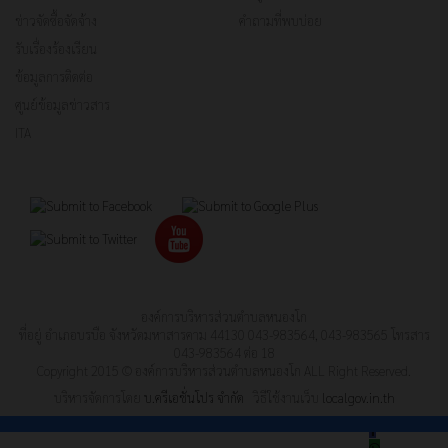
ข่าวจัดซื้อจัดจ้าง
คำถามที่พบบ่อย
รับเรื่องร้องเรียน
ข้อมูลการติดต่อ
ศูนย์ข้อมูลข่าวสาร
ITA
องค์การบริหารส่วนตำบลหนองโก
ที่อยู่ อำเภอบรบือ จังหวัดมหาสารคาม 44130 043-983564, 043-983565 โทรสาร
043-983564 ต่อ 18
Copyright 2015 © องค์การบริหารส่วนตำบลหนองโก ALL Right Reserved.
บริหารจัดการโดย
บ.ครีเอชั่นโปร จำกัด
วิธีใช้งานเว็บ
localgov.in.th